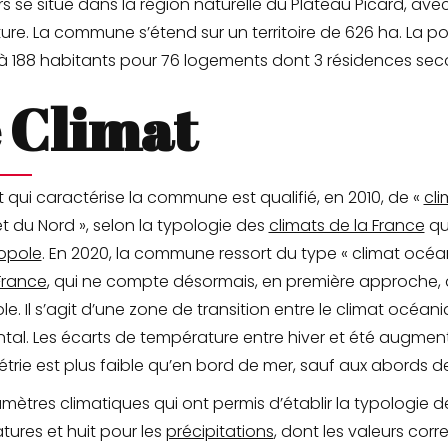
ers se situe dans la région naturelle du Plateau Picard, 
lture. La commune s’étend sur un territoire de 626 ha. La
à 188 habitants pour 76 logements dont 3 résidences sec
 Climat
t qui caractérise la commune est qualifié, en 2010, de «
cl
t du Nord », selon la typologie des
climats de la France
qu
opole
. En 2020, la commune ressort du type « climat océani
France
, qui ne compte désormais, en première approche, 
e. Il s’agit d’une zone de transition entre le climat océan
tal. Les écarts de température entre hiver et été augment
trie est plus faible qu’en bord de mer, sauf aux abords de
mètres climatiques qui ont permis d’établir la typologie d
ures et huit pour les
précipitations
, dont les valeurs cor