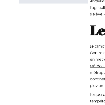
Angivill
l’agricu
s’élève 
Le
Le clima
Centre e
en
métr
Météo-
métropol
continen
pluviomé
Les para
températ