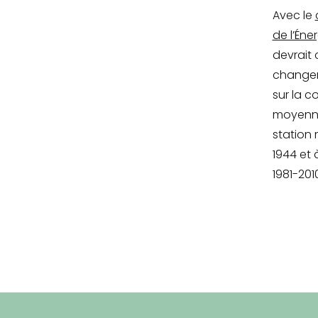
Avec le
de l’Éne
devrait 
changem
sur la 
moyenne 
station 
1944 et 
1981-2010