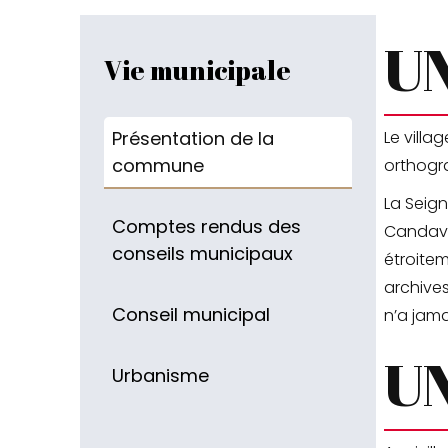
UN
Vie municipale
Présentation de la
Le villa
commune
orthogra
La Seign
Comptes rendus des
Candavène
conseils municipaux
étroitem
archive
Conseil municipal
n’a jama
U
Urbanisme